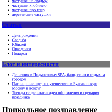
частушки на свадьбу
частушки к юбилею
частушки про тещу
деревенские частушки
Статьи
День рождения
Свадьба
Юбилей
Праздники
Подарки
Блог и интересности
Девичник в Подмосковье: SPA, баня, ужин и отдых за
городом
Патриаршие пруды: путешествие в Булгаковскую
Москву и вокруг
Тренды гендер-пати: идеи оформления и сценария
праздника
Прикольное поздравление