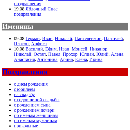
поздравления
19.08
Яблочный Спас
поздравления
Именины
09.08
Герман
,
Иван
,
Николай
,
Пантелеимон
,
Пантелей
,
Платон
,
Анфиса
10.08
Василий
,
Ефим
,
Иван
,
Моисей
,
Никанор
,
Николай
,
Остап
,
Павел
,
Прохор
,
Юлиан
,
Юлий
,
Алена
,
Анастасия
,
Антонина
,
Арина
,
Елена
,
Ирина
Поздравления
с днем рождения
с юбилеем
на свадьбу
с годовщиной свадьбы
с рождением сына
с рождением дочери
по именам женщинам
по именам мужчинам
прикольные