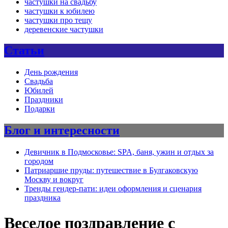
частушки на свадьбу
частушки к юбилею
частушки про тещу
деревенские частушки
Статьи
День рождения
Свадьба
Юбилей
Праздники
Подарки
Блог и интересности
Девичник в Подмосковье: SPA, баня, ужин и отдых за
городом
Патриаршие пруды: путешествие в Булгаковскую
Москву и вокруг
Тренды гендер-пати: идеи оформления и сценария
праздника
Веселое поздравление с