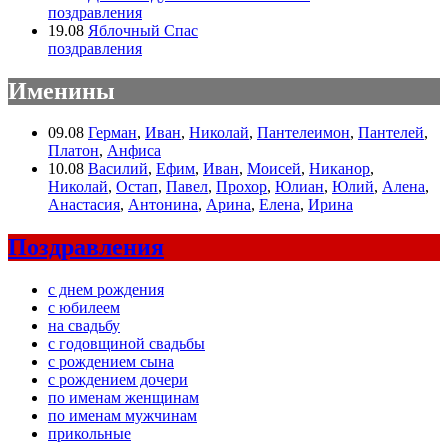
поздравления
19.08
Яблочный Спас
поздравления
Именины
09.08
Герман
,
Иван
,
Николай
,
Пантелеимон
,
Пантелей
,
Платон
,
Анфиса
10.08
Василий
,
Ефим
,
Иван
,
Моисей
,
Никанор
,
Николай
,
Остап
,
Павел
,
Прохор
,
Юлиан
,
Юлий
,
Алена
,
Анастасия
,
Антонина
,
Арина
,
Елена
,
Ирина
Поздравления
с днем рождения
с юбилеем
на свадьбу
с годовщиной свадьбы
с рождением сына
с рождением дочери
по именам женщинам
по именам мужчинам
прикольные