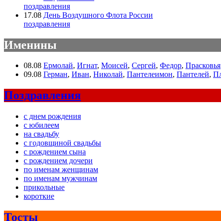
поздравления
17.08
День Воздушного Флота России
поздравления
Именины
08.08
Ермолай
,
Игнат
,
Моисей
,
Сергей
,
Федор
,
Прасковья
09.08
Герман
,
Иван
,
Николай
,
Пантелеимон
,
Пантелей
,
П
Поздравления
с днем рождения
с юбилеем
на свадьбу
с годовщиной свадьбы
с рождением сына
с рождением дочери
по именам женщинам
по именам мужчинам
прикольные
короткие
Тосты