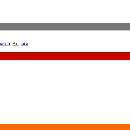
латон
,
Анфиса