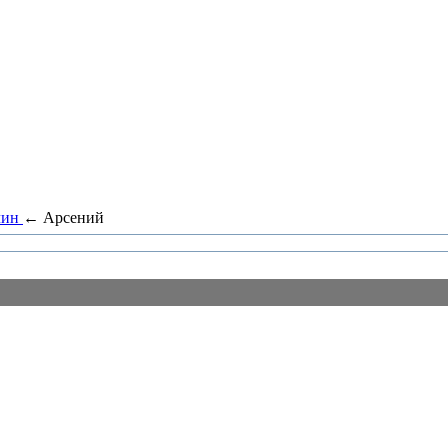
чин
←
Арсений