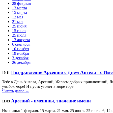
28 февраля
13 марта
15 марта
12 мая
21 мая
25 июня
15 июля
25 июля
13 августа
6 сентября
10 ноября
19 ноября
3 декабря
26 декабря
Поздравление Арсению с Днем Ангела - с Им
10.11
Тебе в День Ангела, Арсений, Желаем добрых приключений, Любв
улыбок море! И пусть утонет в море горе.
Читать далее →
Арсений - именины, значение имени
11.03
Именины: 1 февраля. 15 марта. 21 мая. 25 июня. 25 июля. 6, 12 