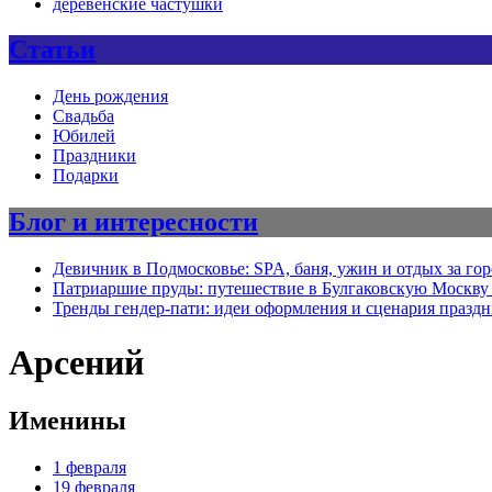
деревенские частушки
Статьи
День рождения
Свадьба
Юбилей
Праздники
Подарки
Блог и интересности
Девичник в Подмосковье: SPA, баня, ужин и отдых за го
Патриаршие пруды: путешествие в Булгаковскую Москву 
Тренды гендер-пати: идеи оформления и сценария празд
Арсений
Именины
1 февраля
19 февраля