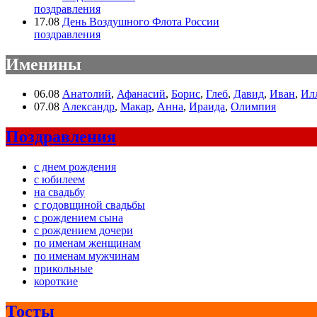
поздравления
17.08
День Воздушного Флота России
поздравления
Именины
06.08
Анатолий
,
Афанасий
,
Борис
,
Глеб
,
Давид
,
Иван
,
Ил
07.08
Александр
,
Макар
,
Анна
,
Ираида
,
Олимпия
Поздравления
с днем рождения
с юбилеем
на свадьбу
с годовщиной свадьбы
с рождением сына
с рождением дочери
по именам женщинам
по именам мужчинам
прикольные
короткие
Тосты