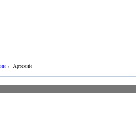
чин
←
Артемий