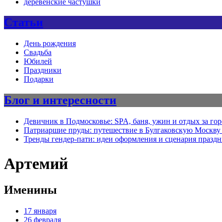
деревенские частушки
Статьи
День рождения
Свадьба
Юбилей
Праздники
Подарки
Блог и интересности
Девичник в Подмосковье: SPA, баня, ужин и отдых за го
Патриаршие пруды: путешествие в Булгаковскую Москву 
Тренды гендер-пати: идеи оформления и сценария празд
Артемий
Именины
17 января
26 февраля