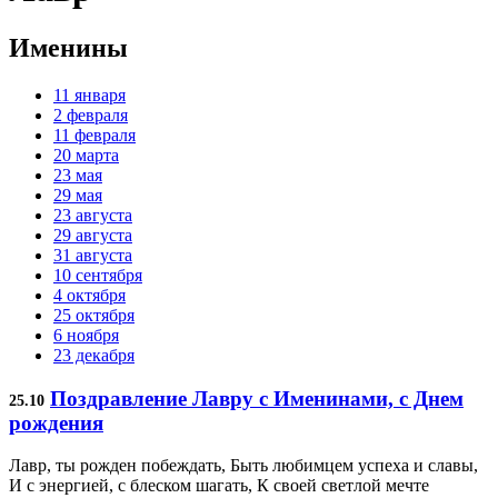
Именины
11 января
2 февраля
11 февраля
20 марта
23 мая
29 мая
23 августа
29 августа
31 августа
10 сентября
4 октября
25 октября
6 ноября
23 декабря
Поздравление Лавру с Именинами, с Днем
25.10
рождения
Лавр, ты рожден побеждать, Быть любимцем успеха и славы,
И с энергией, с блеском шагать, К своей светлой мечте