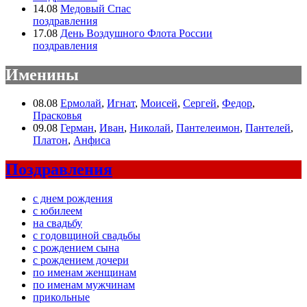
14.08
Медовый Спас
поздравления
17.08
День Воздушного Флота России
поздравления
Именины
08.08
Ермолай
,
Игнат
,
Моисей
,
Сергей
,
Федор
,
Прасковья
09.08
Герман
,
Иван
,
Николай
,
Пантелеимон
,
Пантелей
,
Платон
,
Анфиса
Поздравления
с днем рождения
с юбилеем
на свадьбу
с годовщиной свадьбы
с рождением сына
с рождением дочери
по именам женщинам
по именам мужчинам
прикольные