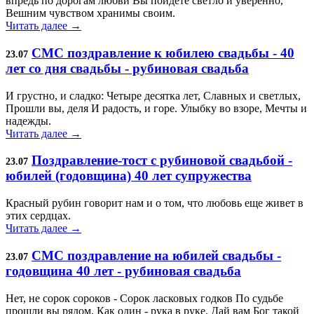
впредь по дорогам любви Вы пойдете светло и уверенно,
Вешним чувством хранимы своим.
Читать далее →
СМС поздравление к юбилею свадьбы - 40
23.07
лет со дня свадьбы - рубиновая свадьба
И грустно, и сладко: Четыре десятка лет, Славных и светлых,
Прошли вы, деля И радость, и горе. Улыбку во взоре, Мечты и
надежды.
Читать далее →
Поздравление-тост с рубиновой свадьбой -
23.07
юбилей (годовщина) 40 лет супружества
Красный рубин говорит нам и о том, что любовь еще живет в
этих сердцах.
Читать далее →
СМС поздравление на юбилей свадьбы -
23.07
годовщина 40 лет - рубиновая свадьба
Нет, не сорок сороков - Сорок ласковых годков По судьбе
прошли вы рядом, Как один - рука в руке. Дай вам Бог такой