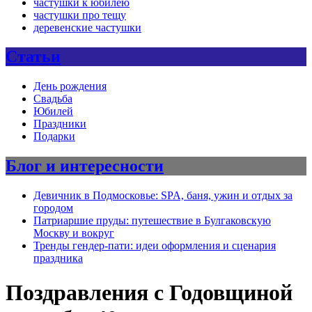
частушки к юбилею
частушки про тещу
деревенские частушки
Статьи
День рождения
Свадьба
Юбилей
Праздники
Подарки
Блог и интересности
Девичник в Подмосковье: SPA, баня, ужин и отдых за
городом
Патриаршие пруды: путешествие в Булгаковскую
Москву и вокруг
Тренды гендер-пати: идеи оформления и сценария
праздника
Поздравления с Годовщиной