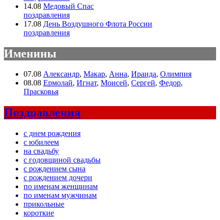
14.08
Медовый Спас
поздравления
17.08
День Воздушного Флота России
поздравления
Именины
07.08
Александр
,
Макар
,
Анна
,
Ираида
,
Олимпия
08.08
Ермолай
,
Игнат
,
Моисей
,
Сергей
,
Федор
,
Прасковья
Поздравления
с днем рождения
с юбилеем
на свадьбу
с годовщиной свадьбы
с рождением сына
с рождением дочери
по именам женщинам
по именам мужчинам
прикольные
короткие