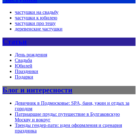
частушки на свадьбу
частушки к юбилею
частушки про тещу
деревенские частушки
Статьи
День рождения
Свадьба
Юбилей
Праздники
Подарки
Блог и интересности
Девичник в Подмосковье: SPA, баня, ужин и отдых за
городом
Патриаршие пруды: путешествие в Булгаковскую
Москву и вокруг
Тренды гендер-пати: идеи оформления и сценария
праздника