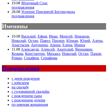
19.08
Яблочный Спас
поздравления
28.08
Успение Пресвятой Богородицы
поздравления
Именины
10.08
Василий
,
Ефим
,
Иван
,
Моисей
,
Никанор
,
Николай
,
Остап
,
Павел
,
Прохор
,
Юлиан
,
Юлий
,
Алена
,
Анастасия
,
Антонина
,
Арина
,
Елена
,
Ирина
11.08
Александр
,
Алексей
,
Анатолий
,
Вениамин
,
Козьма
,
Константин
,
Михаил
,
Николай
,
Остап
,
Пахом
,
Роман
,
Серафим
,
Серафима
Поздравления
с днем рождения
с юбилеем
на свадьбу
с годовщиной свадьбы
с рождением сына
с рождением дочери
по именам женщинам