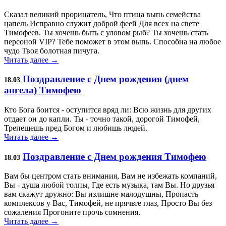
Сказал великий прорицатель, Что птица выпь семейства
цапель Исправно служит доброй феей Для всех на свете
Тимофеев. Ты хочешь быть с уловом рыб? Ты хочешь стать
персоной VIР? Тебе поможет в этом выпь. Способна на любое
чудо Твоя болотная пичуга.
Читать далее →
Поздравление с Днем рождения (днем
18.03
ангела) Тимофею
Кто Бога боится - оступится вряд ли: Всю жизнь для других
отдает он до капли. Ты - точно такой, дорогой Тимофей,
Трепещешь пред Богом и любишь людей.
Читать далее →
Поздравление с Днем рождения Тимофею
18.03
Вам бы центром стать внимания, Вам не избежать компаний,
Вы - душа любой толпы, Где есть музыка, там Вы. Но друзья
вам скажут дружно: Вы излишне малодушны, Пропасть
комплексов у Вас, Тимофей, не прячьте глаз, Просто Вы без
сожаления Прогоните прочь сомнения.
Читать далее →