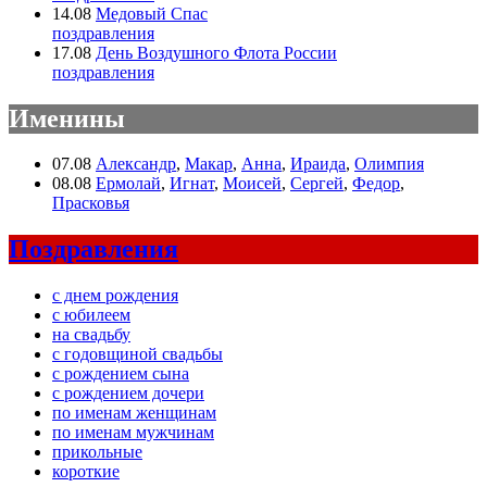
14.08
Медовый Спас
поздравления
17.08
День Воздушного Флота России
поздравления
Именины
07.08
Александр
,
Макар
,
Анна
,
Ираида
,
Олимпия
08.08
Ермолай
,
Игнат
,
Моисей
,
Сергей
,
Федор
,
Прасковья
Поздравления
с днем рождения
с юбилеем
на свадьбу
с годовщиной свадьбы
с рождением сына
с рождением дочери
по именам женщинам
по именам мужчинам
прикольные
короткие