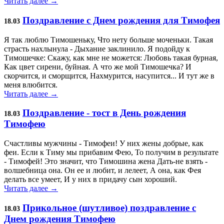
Читать далее →
Поздравление с Днем рождения для Тимофея
18.03
Я так люблю Тимошеньку, Что нету больше моченьки. Такая
страсть нахлынула - Дыхание заклинило. Я подойду к
Тимошечке: Скажу, как мне не можется: Любовь такая бурная,
Как цвет сирени, буйная. А что же мой Тимошечка? И
скорчится, и сморщится, Нахмурится, насупится... И тут же в
меня влюбится.
Читать далее →
Поздравление - тост в День рождения
18.03
Тимофею
Счастливы мужчины - Тимофеи! У них жены добрые, как
феи. Если к Тиму мы прибавим Фею, То получим в результате
- Тимофей! Это значит, что Тимошина жена Дать-не взять -
волшебница она. Он ее и любит, и лелеет, А она, как Фея
делать все умеет, И у них в придачу сын хороший.
Читать далее →
Прикольное (шутливое) поздравление с
18.03
Днем рождения Тимофею