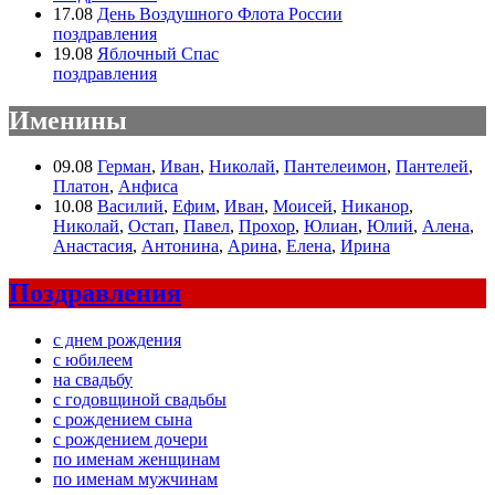
17.08
День Воздушного Флота России
поздравления
19.08
Яблочный Спас
поздравления
Именины
09.08
Герман
,
Иван
,
Николай
,
Пантелеимон
,
Пантелей
,
Платон
,
Анфиса
10.08
Василий
,
Ефим
,
Иван
,
Моисей
,
Никанор
,
Николай
,
Остап
,
Павел
,
Прохор
,
Юлиан
,
Юлий
,
Алена
,
Анастасия
,
Антонина
,
Арина
,
Елена
,
Ирина
Поздравления
с днем рождения
с юбилеем
на свадьбу
с годовщиной свадьбы
с рождением сына
с рождением дочери
по именам женщинам
по именам мужчинам