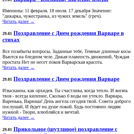
Именины: 11 февраля. 18 июля. 17 декабря Значение:
"дикарка, чужестранка, из чужих земель" (греч).
Читать далее →
Поздравление с Днем рождения Варваре в
29.01
стихах
Все позабыты вопросы, Заданные тебе, Темные длинные косы
Вьются на бледном челе. Дикая плавность движений, Чуждая
простата Нет не несет покоя Варварская красота.
Читать далее →
Поздравление с Днем рождения Варваре
29.01
Изысканна, как орхидея. Ты счастлива, когда тепло. И жизнь
твоя - всегда кипение, Сколько б воды ни утекло. Варвара,
Варенька, Варюша! День ангела сегодня твой. Совета доброго
послушай, И будет на душе покой. Будь постоянно людям
нужной - Твори, влюбляйся и мечтай.
Читать далее →
Прикольное (шутливое) поздравление с
29.01