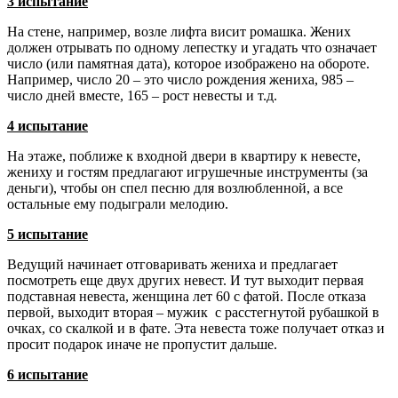
3 испытание
На стене, например, возле лифта висит ромашка. Жених
должен отрывать по одному лепестку и угадать что означает
число (или памятная дата), которое изображено на обороте.
Например, число 20 – это число рождения жениха, 985 –
число дней вместе, 165 – рост невесты и т.д.
4 испытание
На этаже, поближе к входной двери в квартиру к невесте,
жениху и гостям предлагают игрушечные инструменты (за
деньги), чтобы он спел песню для возлюбленной, а все
остальные ему подыграли мелодию.
5 испытание
Ведущий начинает отговаривать жениха и предлагает
посмотреть еще двух других невест. И тут выходит первая
подставная невеста, женщина лет 60 с фатой. После отказа
первой, выходит вторая – мужик с расстегнутой рубашкой в
очках, со скалкой и в фате. Эта невеста тоже получает отказ и
просит подарок иначе не пропустит дальше.
6 испытание