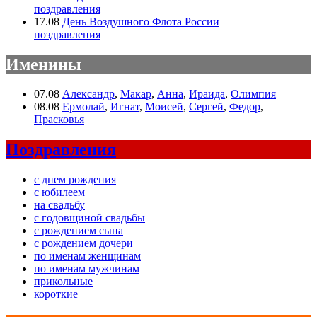
поздравления
17.08
День Воздушного Флота России
поздравления
Именины
07.08
Александр
,
Макар
,
Анна
,
Ираида
,
Олимпия
08.08
Ермолай
,
Игнат
,
Моисей
,
Сергей
,
Федор
,
Прасковья
Поздравления
с днем рождения
с юбилеем
на свадьбу
с годовщиной свадьбы
с рождением сына
с рождением дочери
по именам женщинам
по именам мужчинам
прикольные
короткие