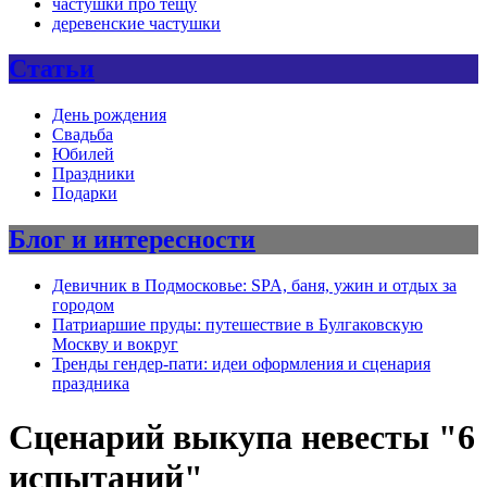
частушки про тещу
деревенские частушки
Статьи
День рождения
Свадьба
Юбилей
Праздники
Подарки
Блог и интересности
Девичник в Подмосковье: SPA, баня, ужин и отдых за
городом
Патриаршие пруды: путешествие в Булгаковскую
Москву и вокруг
Тренды гендер-пати: идеи оформления и сценария
праздника
Сценарий выкупа невесты "6
испытаний"