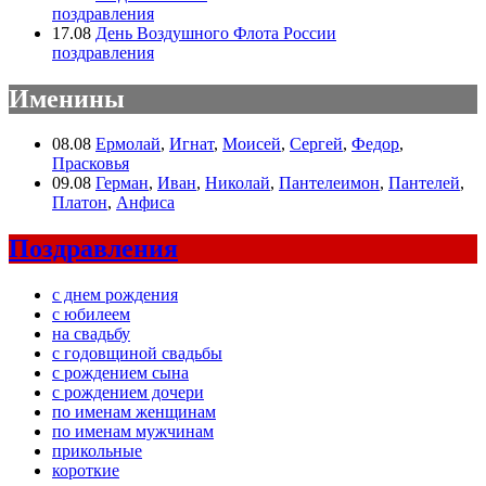
поздравления
17.08
День Воздушного Флота России
поздравления
Именины
08.08
Ермолай
,
Игнат
,
Моисей
,
Сергей
,
Федор
,
Прасковья
09.08
Герман
,
Иван
,
Николай
,
Пантелеимон
,
Пантелей
,
Платон
,
Анфиса
Поздравления
с днем рождения
с юбилеем
на свадьбу
с годовщиной свадьбы
с рождением сына
с рождением дочери
по именам женщинам
по именам мужчинам
прикольные
короткие