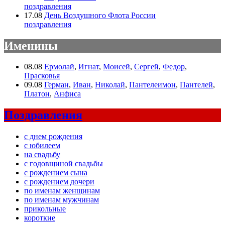
поздравления
17.08
День Воздушного Флота России
поздравления
Именины
08.08
Ермолай
,
Игнат
,
Моисей
,
Сергей
,
Федор
,
Прасковья
09.08
Герман
,
Иван
,
Николай
,
Пантелеимон
,
Пантелей
,
Платон
,
Анфиса
Поздравления
с днем рождения
с юбилеем
на свадьбу
с годовщиной свадьбы
с рождением сына
с рождением дочери
по именам женщинам
по именам мужчинам
прикольные
короткие