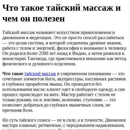
Что такое тайский массаж и
чем он полезен
Тайский массаж называют искусством прикосновения и
движением в медитации. Это не просто способ расслабиться
— это целая система, в которой соединены древние знания,
работа с телом и энергией, философия и внимание к человеку.
Он родился более 2500 лет назад в Индии, а затем развился в
монастырях Таиланда, где практиковался монахами как метод
физического и духовного исцеления.
Что такое
тайский массаж
в современном понимании — это
сочетание элементов йоги, акупрессуры, пассивных растяжек
и глубоких проработок мышц. Он проводится без
использования масла: клиент одет в свободную одежду, а сам
процесс происходит на мате. Мастер работает с телом не
только руками, но и локтями, коленями, ступнями — это
позволяет добраться до глубоких мышечных слоев, не
причиняя боли.
Но суть тайского сеанса — не в силе, а в точности. Движения
мастера плавные, ритмичные, с чередованием надавливания,