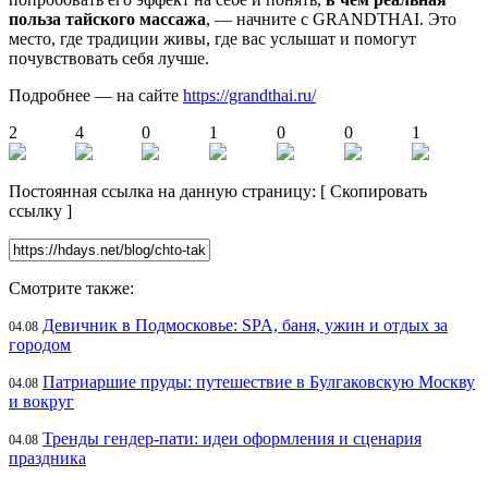
польза тайского массажа
, — начните с GRANDTHAI. Это
место, где традиции живы, где вас услышат и помогут
почувствовать себя лучше.
Подробнее — на сайте
https://grandthai.ru/
2
4
0
1
0
0
1
Постоянная ссылка на данную страницу:
[
Скопировать
ссылку
]
Смотрите также:
Девичник в Подмосковье: SPA, баня, ужин и отдых за
04.08
городом
Патриаршие пруды: путешествие в Булгаковскую Москву
04.08
и вокруг
Тренды гендер-пати: идеи оформления и сценария
04.08
праздника