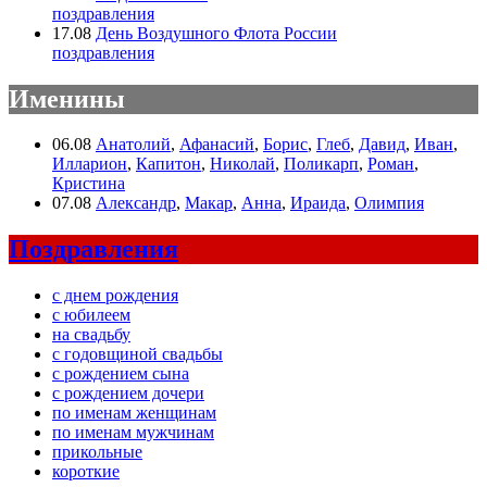
поздравления
17.08
День Воздушного Флота России
поздравления
Именины
06.08
Анатолий
,
Афанасий
,
Борис
,
Глеб
,
Давид
,
Иван
,
Илларион
,
Капитон
,
Николай
,
Поликарп
,
Роман
,
Кристина
07.08
Александр
,
Макар
,
Анна
,
Ираида
,
Олимпия
Поздравления
с днем рождения
с юбилеем
на свадьбу
с годовщиной свадьбы
с рождением сына
с рождением дочери
по именам женщинам
по именам мужчинам
прикольные
короткие