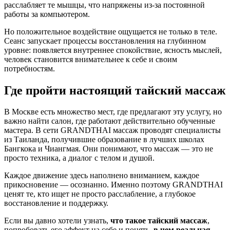
расслабляет те мышцы, что напряжены из-за постоянной
работы за компьютером.
Но положительное воздействие ощущается не только в теле.
Сеанс запускает процессы восстановления на глубинном
уровне: появляется внутреннее спокойствие, ясность мыслей,
человек становится внимательнее к себе и своим
потребностям.
Где пройти настоящий тайский массаж
В Москве есть множество мест, где предлагают эту услугу, но
важно найти салон, где работают действительно обученные
мастера. В сети GRANDTHAI массаж проводят специалисты
из Таиланда, получившие образование в лучших школах
Бангкока и Чиангмая. Они понимают, что массаж — это не
просто техника, а диалог с телом и душой.
Каждое движение здесь наполнено вниманием, каждое
прикосновение — осознанно. Именно поэтому GRANDTHAI
ценят те, кто ищет не просто расслабление, а глубокое
восстановление и поддержку.
Если вы давно хотели узнать,
что такое тайский массаж
,
попробовать его эффект на себе и понять,
в чем реальная