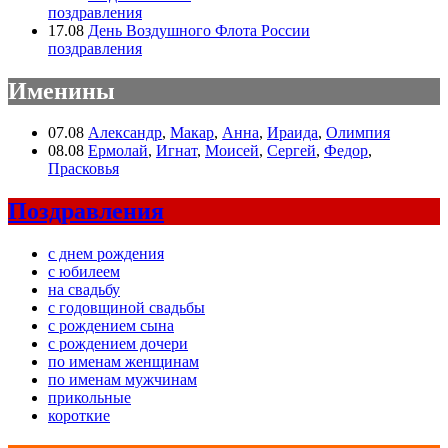
поздравления
17.08
День Воздушного Флота России
поздравления
Именины
07.08
Александр
,
Макар
,
Анна
,
Ираида
,
Олимпия
08.08
Ермолай
,
Игнат
,
Моисей
,
Сергей
,
Федор
,
Прасковья
Поздравления
с днем рождения
с юбилеем
на свадьбу
с годовщиной свадьбы
с рождением сына
с рождением дочери
по именам женщинам
по именам мужчинам
прикольные
короткие