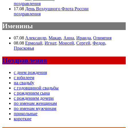
поздравления
17.08
День Воздушного Флота России
поздравления
Именины
07.08
Александр
,
Макар
,
Анна
,
Ираида
,
Олимпия
08.08
Ермолай
,
Игнат
,
Моисей
,
Сергей
,
Федор
,
Прасковья
Поздравления
с днем рождения
с юбилеем
на свадьбу
с годовщиной свадьбы
с рождением сына
с рождением дочери
по именам женщинам
по именам мужчинам
прикольные
короткие