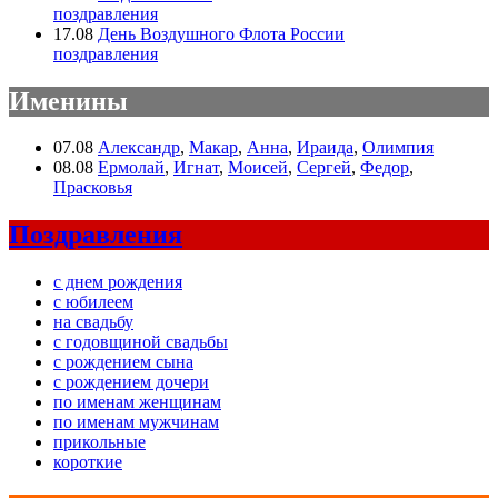
поздравления
17.08
День Воздушного Флота России
поздравления
Именины
07.08
Александр
,
Макар
,
Анна
,
Ираида
,
Олимпия
08.08
Ермолай
,
Игнат
,
Моисей
,
Сергей
,
Федор
,
Прасковья
Поздравления
с днем рождения
с юбилеем
на свадьбу
с годовщиной свадьбы
с рождением сына
с рождением дочери
по именам женщинам
по именам мужчинам
прикольные
короткие