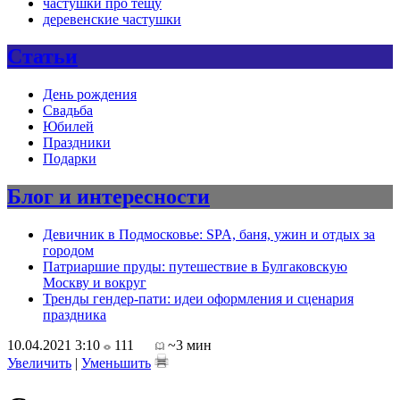
частушки про тещу
деревенские частушки
Статьи
День рождения
Свадьба
Юбилей
Праздники
Подарки
Блог и интересности
Девичник в Подмосковье: SPA, баня, ужин и отдых за
городом
Патриаршие пруды: путешествие в Булгаковскую
Москву и вокруг
Тренды гендер-пати: идеи оформления и сценария
праздника
10.04.2021 3:10
111
~3 мин
Увеличить
|
Уменьшить