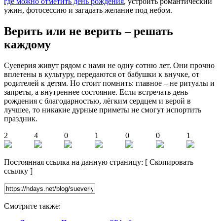
где можно отметить день рождения
, устроить романтический
ужин, фотосессию и загадать желание под небом.
Верить или не верить – решать
каждому
Суеверия живут рядом с нами не одну сотню лет. Они прочно
вплетены в культуру, передаются от бабушки к внучке, от
родителей к детям. Но стоит помнить: главное – не ритуалы и
запреты, а внутреннее состояние. Если встречать день
рождения с благодарностью, лёгким сердцем и верой в
лучшее, то никакие дурные приметы не смогут испортить
праздник.
2
4
0
1
0
0
1
Постоянная ссылка на данную страницу:
[
Скопировать
ссылку
]
Смотрите также: