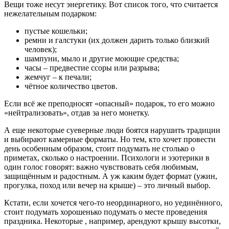
Вещи тоже несут энергетику. Вот список того, что считается
нежелательным подарком:
пустые кошельки;
ремни и галстуки (их должен дарить только близкий
человек);
шампуни, мыло и другие моющие средства;
часы – предвестие ссоры или разрыва;
жемчуг – к печали;
чётное количество цветов.
Если всё же преподносят «опасный» подарок, то его можно
«нейтрализовать», отдав за него монетку.
А еще некоторые суеверные люди боятся нарушить традиции
и выбирают камерные форматы. Но тем, кто хочет провести
день особенным образом, стоит подумать не столько о
приметах, сколько о настроении. Психологи и эзотерики в
один голос говорят: важно чувствовать себя любимым,
защищённым и радостным. А уж каким будет формат (ужин,
прогулка, поход или вечер на крыше) – это личный выбор.
Кстати, если хочется чего-то неординарного, но уединённого,
стоит подумать хорошенько подумать о месте проведения
праздника. Некоторые , например, арендуют крышу высотки,