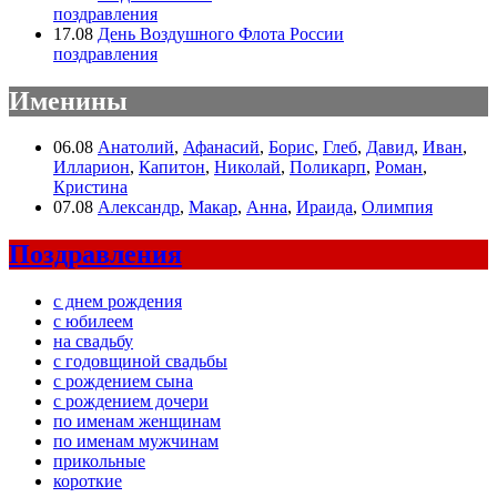
поздравления
17.08
День Воздушного Флота России
поздравления
Именины
06.08
Анатолий
,
Афанасий
,
Борис
,
Глеб
,
Давид
,
Иван
,
Илларион
,
Капитон
,
Николай
,
Поликарп
,
Роман
,
Кристина
07.08
Александр
,
Макар
,
Анна
,
Ираида
,
Олимпия
Поздравления
с днем рождения
с юбилеем
на свадьбу
с годовщиной свадьбы
с рождением сына
с рождением дочери
по именам женщинам
по именам мужчинам
прикольные
короткие