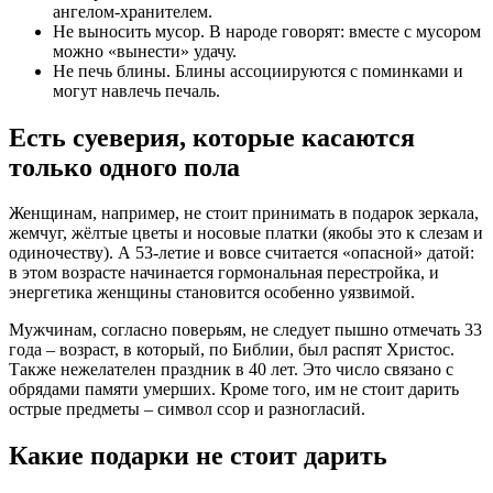
ангелом-хранителем.
Не выносить мусор. В народе говорят: вместе с мусором
можно «вынести» удачу.
Не печь блины. Блины ассоциируются с поминками и
могут навлечь печаль.
Есть суеверия, которые касаются
только одного пола
Женщинам, например, не стоит принимать в подарок зеркала,
жемчуг, жёлтые цветы и носовые платки (якобы это к слезам и
одиночеству). А 53-летие и вовсе считается «опасной» датой:
в этом возрасте начинается гормональная перестройка, и
энергетика женщины становится особенно уязвимой.
Мужчинам, согласно поверьям, не следует пышно отмечать 33
года – возраст, в который, по Библии, был распят Христос.
Также нежелателен праздник в 40 лет. Это число связано с
обрядами памяти умерших. Кроме того, им не стоит дарить
острые предметы – символ ссор и разногласий.
Какие подарки не стоит дарить