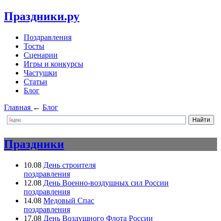
Праздники.ру
Поздравления
Тосты
Сценарии
Игры и конкурсы
Частушки
Статьи
Блог
Главная
←
Блог
Праздники
10.08
День строителя
поздравления
12.08
День Военно-воздушных сил России
поздравления
14.08
Медовый Спас
поздравления
17.08
День Воздушного Флота России