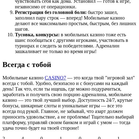
чувствовать себя как дома. Установил — готов к игре,
независимо от операционки.
Регистрация без головной боли:
быстро зашел,
заполнил пару строк — вперед! Мобильные казино
делают все максимально простым, быстрым, без лишних
шагов.
Тусовка, конкурсы:
в мобильных казино тоже есть
шанс пообщаться с другими игроками, участвовать в
турнирах и следить за победителями. Адреналин
зашкаливает не только во время игры!
Всегда с тобой
Мобильные казино
CASINO7
— это когда твой "игровой зал"
всегда с тобой. Удобно, безопасно и с бонусами на каждый
день! Так что, если ты ищешь, где можно подурачиться,
заработать и получить свою порцию адреналина, мобильное
казино — это твой лучший выбор. Доступность 24/7, крутые
бонусы, шикарные слоты и уникальные игры — все это
всегда под рукой. Главное, не забывай, что азарт должен
приносить удовольствие, а не проблемы! Тщательно выбирай
платформу, управляй своим банком и играй с умом — тогда
удача точно будет на твоей стороне!
2
4
0
1
0
0
1