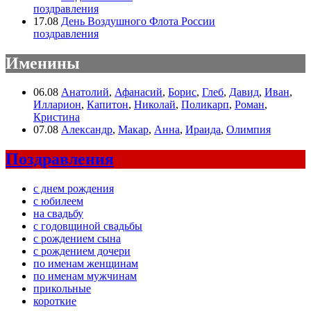
поздравления
17.08
День Воздушного Флота России
поздравления
Именины
06.08
Анатолий
,
Афанасий
,
Борис
,
Глеб
,
Давид
,
Иван
,
Илларион
,
Капитон
,
Николай
,
Поликарп
,
Роман
,
Кристина
07.08
Александр
,
Макар
,
Анна
,
Ираида
,
Олимпия
Поздравления
с днем рождения
с юбилеем
на свадьбу
с годовщиной свадьбы
с рождением сына
с рождением дочери
по именам женщинам
по именам мужчинам
прикольные
короткие