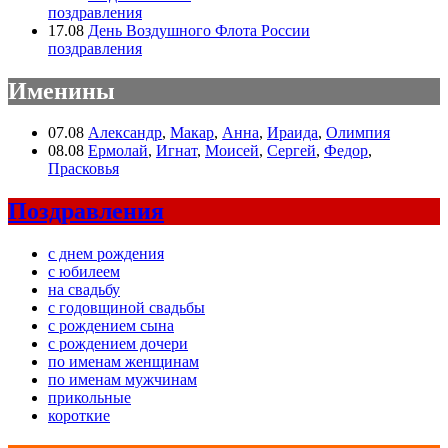
поздравления
17.08
День Воздушного Флота России
поздравления
Именины
07.08
Александр
,
Макар
,
Анна
,
Ираида
,
Олимпия
08.08
Ермолай
,
Игнат
,
Моисей
,
Сергей
,
Федор
,
Прасковья
Поздравления
с днем рождения
с юбилеем
на свадьбу
с годовщиной свадьбы
с рождением сына
с рождением дочери
по именам женщинам
по именам мужчинам
прикольные
короткие