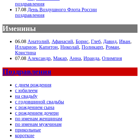
поздравления
17.08
День Воздушного Флота России
поздравления
Именины
06.08
Анатолий
,
Афанасий
,
Борис
,
Глеб
,
Давид
,
Иван
,
Илларион
,
Капитон
,
Николай
,
Поликарп
,
Роман
,
Кристина
07.08
Александр
,
Макар
,
Анна
,
Ираида
,
Олимпия
Поздравления
с днем рождения
с юбилеем
на свадьбу
с годовщиной свадьбы
с рождением сына
с рождением дочери
по именам женщинам
по именам мужчинам
прикольные
короткие