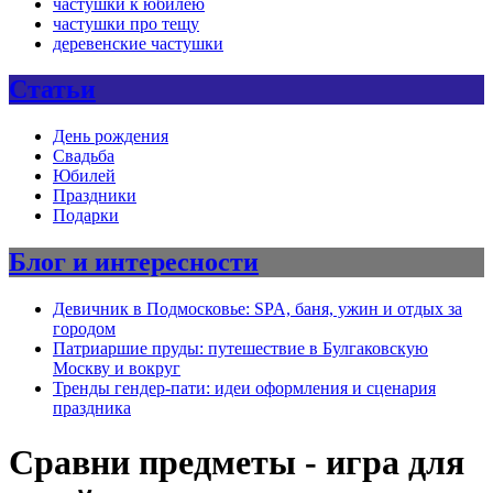
частушки к юбилею
частушки про тещу
деревенские частушки
Статьи
День рождения
Свадьба
Юбилей
Праздники
Подарки
Блог и интересности
Девичник в Подмосковье: SPA, баня, ужин и отдых за
городом
Патриаршие пруды: путешествие в Булгаковскую
Москву и вокруг
Тренды гендер-пати: идеи оформления и сценария
праздника
Сравни предметы - игра для