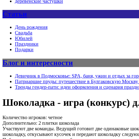
деревенские частушки
Статьи
День рождения
Свадьба
Юбилей
Праздники
Подарки
Блог и интересности
Девичник в Подмосковье: SPA, баня, ужин и отдых за го
Патриаршие пруды: путешествие в Булгаковскую Москву 
Тренды гендер-пати: идеи оформления и сценария празд
Шоколадка - игра (конкурс) д
Количество игроков: четное
Дополнительно: 2 плитки шоколада
Участвуют две команды. Ведущий готовит две одинаковые шок
шоколадку, откусывают кусочек и передают шоколадку следующе