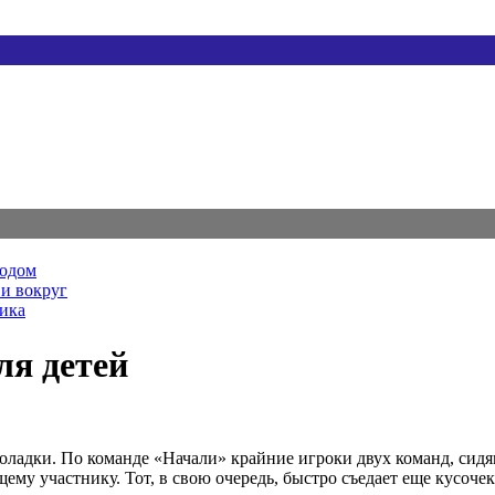
родом
и вокруг
ника
ля детей
оладки. По команде «Начали» крайние игроки двух команд, сид
му участнику. Тот, в свою очередь, быстро съедает еще кусоче