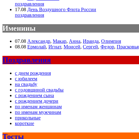
поздравления
17.08
День Воздушного Флота России
поздравления
Именины
07.08
Александр
,
Макар
,
Анна
,
Ираида
,
Олимпия
08.08
Ермолай
,
Игнат
,
Моисей
,
Сергей
,
Федор
,
Прасковья
Поздравления
с днем рождения
с юбилеем
на свадьбу
с годовщиной свадьбы
с рождением сына
с рождением дочери
по именам женщинам
по именам мужчинам
прикольные
короткие
Тосты