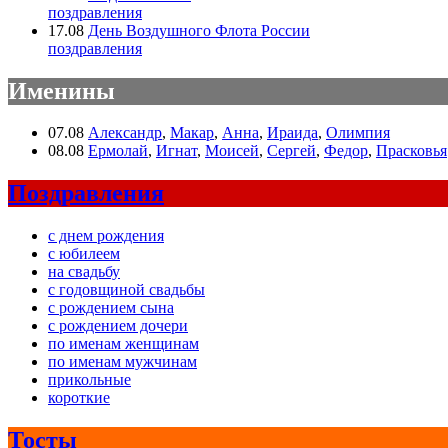
поздравления
17.08
День Воздушного Флота России
поздравления
Именины
07.08
Александр
,
Макар
,
Анна
,
Ираида
,
Олимпия
08.08
Ермолай
,
Игнат
,
Моисей
,
Сергей
,
Федор
,
Прасковья
Поздравления
с днем рождения
с юбилеем
на свадьбу
с годовщиной свадьбы
с рождением сына
с рождением дочери
по именам женщинам
по именам мужчинам
прикольные
короткие
Тосты