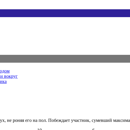
родом
и вокруг
ника
, не роняя его на пол. Побеждает участник, сумевший максимал