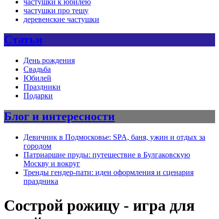
частушки к юбилею
частушки про тещу
деревенские частушки
Статьи
День рождения
Свадьба
Юбилей
Праздники
Подарки
Блог и интересности
Девичник в Подмосковье: SPA, баня, ужин и отдых за
городом
Патриаршие пруды: путешествие в Булгаковскую
Москву и вокруг
Тренды гендер-пати: идеи оформления и сценария
праздника
Сострой рожицу - игра для