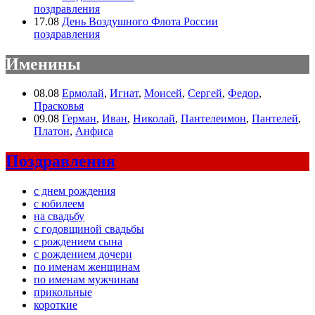
поздравления
17.08
День Воздушного Флота России
поздравления
Именины
08.08
Ермолай
,
Игнат
,
Моисей
,
Сергей
,
Федор
,
Прасковья
09.08
Герман
,
Иван
,
Николай
,
Пантелеимон
,
Пантелей
,
Платон
,
Анфиса
Поздравления
с днем рождения
с юбилеем
на свадьбу
с годовщиной свадьбы
с рождением сына
с рождением дочери
по именам женщинам
по именам мужчинам
прикольные
короткие