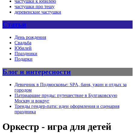
частушки к юбилею
частушки про тещу
деревенские частушки
Статьи
День рождения
Свадьба
Юбилей
Праздники
Подарки
Блог и интересности
Девичник в Подмосковье: SPA, баня, ужин и отдых за
городом
Патриаршие пруды: путешествие в Булгаковскую
Москву и вокруг
Тренды гендер-пати: идеи оформления и сценария
праздника
Оркестр - игра для детей