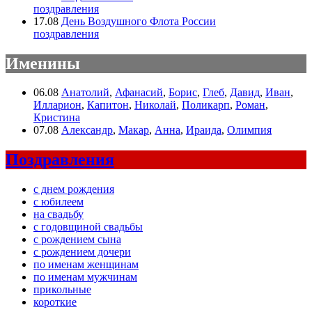
поздравления
17.08
День Воздушного Флота России
поздравления
Именины
06.08
Анатолий
,
Афанасий
,
Борис
,
Глеб
,
Давид
,
Иван
,
Илларион
,
Капитон
,
Николай
,
Поликарп
,
Роман
,
Кристина
07.08
Александр
,
Макар
,
Анна
,
Ираида
,
Олимпия
Поздравления
с днем рождения
с юбилеем
на свадьбу
с годовщиной свадьбы
с рождением сына
с рождением дочери
по именам женщинам
по именам мужчинам
прикольные
короткие