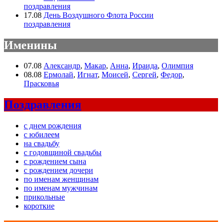
поздравления
17.08
День Воздушного Флота России
поздравления
Именины
07.08
Александр
,
Макар
,
Анна
,
Ираида
,
Олимпия
08.08
Ермолай
,
Игнат
,
Моисей
,
Сергей
,
Федор
,
Прасковья
Поздравления
с днем рождения
с юбилеем
на свадьбу
с годовщиной свадьбы
с рождением сына
с рождением дочери
по именам женщинам
по именам мужчинам
прикольные
короткие