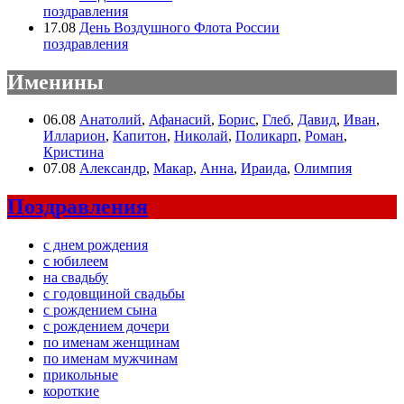
поздравления
17.08
День Воздушного Флота России
поздравления
Именины
06.08
Анатолий
,
Афанасий
,
Борис
,
Глеб
,
Давид
,
Иван
,
Илларион
,
Капитон
,
Николай
,
Поликарп
,
Роман
,
Кристина
07.08
Александр
,
Макар
,
Анна
,
Ираида
,
Олимпия
Поздравления
с днем рождения
с юбилеем
на свадьбу
с годовщиной свадьбы
с рождением сына
с рождением дочери
по именам женщинам
по именам мужчинам
прикольные
короткие