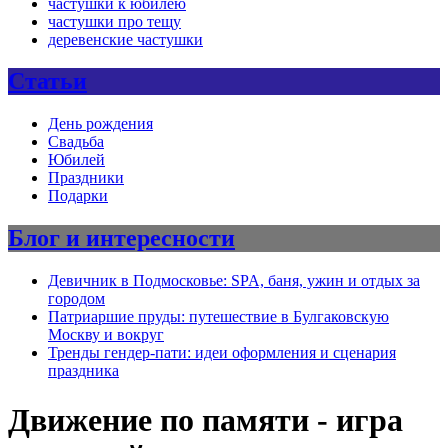
частушки к юбилею
частушки про тещу
деревенские частушки
Статьи
День рождения
Свадьба
Юбилей
Праздники
Подарки
Блог и интересности
Девичник в Подмосковье: SPA, баня, ужин и отдых за
городом
Патриаршие пруды: путешествие в Булгаковскую
Москву и вокруг
Тренды гендер-пати: идеи оформления и сценария
праздника
Движение по памяти - игра