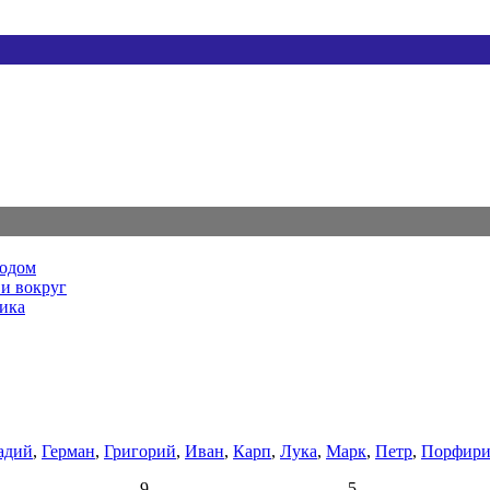
родом
и вокруг
ника
адий
,
Герман
,
Григорий
,
Иван
,
Карп
,
Лука
,
Марк
,
Петр
,
Порфир
9
5