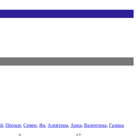
ий
,
Прохор
,
Семен
,
Ян
,
Алевтина
,
Анна
,
Валентина
,
Галина
3
17