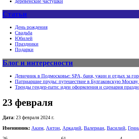
деревенские частушки
Статьи
День рождения
Свадьба
Юбилей
Праздники
Подарки
Блог и интересности
Девичник в Подмосковье: SPA, баня, ужин и отдых за го
Патриаршие пруды: путешествие в Булгаковскую Москву 
Тренды гендер-пати: идеи оформления и сценария празд
23 февраля
Дата
: 23 февраля 2024 г.
Именинник:
Аким
,
Антон
,
Аркадий
,
Валериан
,
Василий
,
Генн
26
61
4