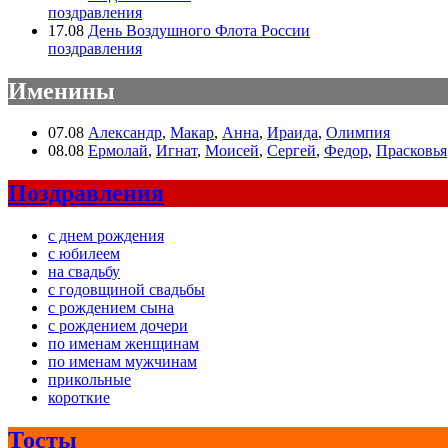
поздравления
17.08
День Воздушного Флота России
поздравления
Именины
07.08
Александр
,
Макар
,
Анна
,
Ираида
,
Олимпия
08.08
Ермолай
,
Игнат
,
Моисей
,
Сергей
,
Федор
,
Прасковья
Поздравления
с днем рождения
с юбилеем
на свадьбу
с годовщиной свадьбы
с рождением сына
с рождением дочери
по именам женщинам
по именам мужчинам
прикольные
короткие
Тосты