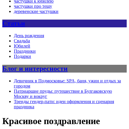
частушки к юбилею
частушки про тещу
деревенские частушки
Статьи
День рождения
Свадьба
Юбилей
Праздники
Подарки
Блог и интересности
Девичник в Подмосковье: SPA, баня, ужин и отдых за
городом
Патриаршие пруды: путешествие в Булгаковскую
Москву и вокруг
Тренды гендер-пати: идеи оформления и сценария
праздника
Красивое поздравление