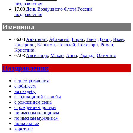
поздравления
17.08
День Воздушного Флота России
поздравления
Именины
06.08
Анатолий
,
Афанасий
,
Борис
,
Глеб
,
Давид
,
Иван
,
Илларион
,
Капитон
,
Николай
,
Поликарп
,
Роман
,
Кристина
07.08
Александр
,
Макар
,
Анна
,
Ираида
,
Олимпия
Поздравления
с днем рождения
с юбилеем
на свадьбу
с годовщиной свадьбы
с рождением сына
с рождением дочери
по именам женщинам
по именам мужчинам
прикольные
короткие