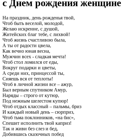
с Днем рождения женщине
На праздник, день рожденья твой,
Чтоб быть веселой, молодой,
Желаю искренне, с душой,
Житейских благ тебе, с лихвой!
Чтоб жизнь счастливою была,
А ты от радости цвела,
Как вечно юная весна,
Мужчин всех - сладкая мечта!
Чтоб стол ломился от еды,
Вокруг подарки и цветы,
А среди них, принцессой ты,
Сияешь вся от теплоты!
Чтоб в личной жизни все – ажур,
Был верным спутником Амур,
Наряды – строго от кутюр,
Под нежным шелестом купюр!
Чтоб отдых классный – пальмы, бриз
И каждый новый день – сюрприз,
Чтоб тьма поклонников, «на бис»,
Спешит исполнить твой каприз!
Так и живи без слез и бед,
Добившись сказочных побед