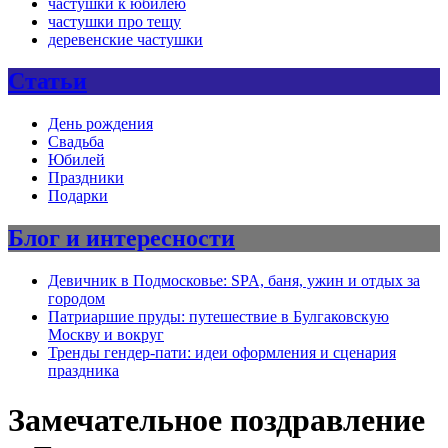
частушки к юбилею
частушки про тещу
деревенские частушки
Статьи
День рождения
Свадьба
Юбилей
Праздники
Подарки
Блог и интересности
Девичник в Подмосковье: SPA, баня, ужин и отдых за
городом
Патриаршие пруды: путешествие в Булгаковскую
Москву и вокруг
Тренды гендер-пати: идеи оформления и сценария
праздника
Замечательное поздравление