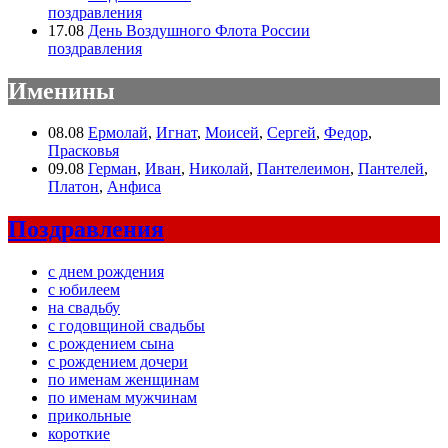
поздравления
17.08
День Воздушного Флота России
поздравления
Именины
08.08
Ермолай
,
Игнат
,
Моисей
,
Сергей
,
Федор
,
Прасковья
09.08
Герман
,
Иван
,
Николай
,
Пантелеимон
,
Пантелей
,
Платон
,
Анфиса
Поздравления
с днем рождения
с юбилеем
на свадьбу
с годовщиной свадьбы
с рождением сына
с рождением дочери
по именам женщинам
по именам мужчинам
прикольные
короткие