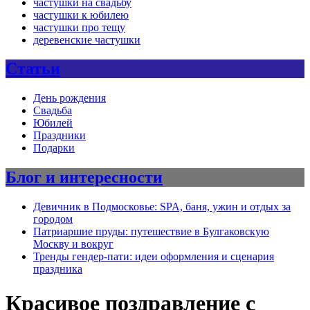
частушки на свадьбу
частушки к юбилею
частушки про тещу
деревенские частушки
Статьи
День рождения
Свадьба
Юбилей
Праздники
Подарки
Блог и интересности
Девичник в Подмосковье: SPA, баня, ужин и отдых за
городом
Патриаршие пруды: путешествие в Булгаковскую
Москву и вокруг
Тренды гендер-пати: идеи оформления и сценария
праздника
Красивое поздравление с