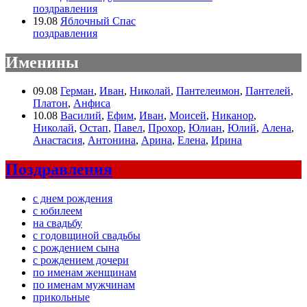
поздравления
19.08
Яблочный Спас
поздравления
Именины
09.08
Герман
,
Иван
,
Николай
,
Пантелеимон
,
Пантелей
,
Платон
,
Анфиса
10.08
Василий
,
Ефим
,
Иван
,
Моисей
,
Никанор
,
Николай
,
Остап
,
Павел
,
Прохор
,
Юлиан
,
Юлий
,
Алена
,
Анастасия
,
Антонина
,
Арина
,
Елена
,
Ирина
Поздравления
с днем рождения
с юбилеем
на свадьбу
с годовщиной свадьбы
с рождением сына
с рождением дочери
по именам женщинам
по именам мужчинам
прикольные