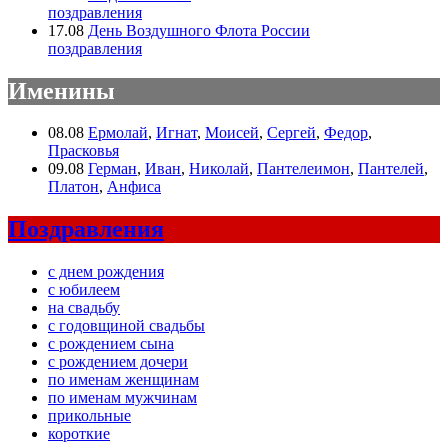
поздравления
17.08
День Воздушного Флота России
поздравления
Именины
08.08
Ермолай
,
Игнат
,
Моисей
,
Сергей
,
Федор
,
Прасковья
09.08
Герман
,
Иван
,
Николай
,
Пантелеимон
,
Пантелей
,
Платон
,
Анфиса
Поздравления
с днем рождения
с юбилеем
на свадьбу
с годовщиной свадьбы
с рождением сына
с рождением дочери
по именам женщинам
по именам мужчинам
прикольные
короткие