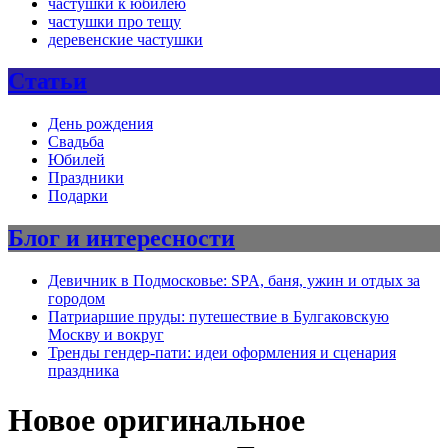
частушки к юбилею
частушки про тещу
деревенские частушки
Статьи
День рождения
Свадьба
Юбилей
Праздники
Подарки
Блог и интересности
Девичник в Подмосковье: SPA, баня, ужин и отдых за
городом
Патриаршие пруды: путешествие в Булгаковскую
Москву и вокруг
Тренды гендер-пати: идеи оформления и сценария
праздника
Новое оригинальное