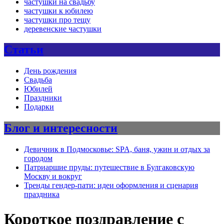
частушки на свадьбу
частушки к юбилею
частушки про тещу
деревенские частушки
Статьи
День рождения
Свадьба
Юбилей
Праздники
Подарки
Блог и интересности
Девичник в Подмосковье: SPA, баня, ужин и отдых за
городом
Патриаршие пруды: путешествие в Булгаковскую
Москву и вокруг
Тренды гендер-пати: идеи оформления и сценария
праздника
Короткое поздравление с