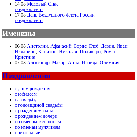
14.08
Медовый Спас
поздравления
17.08
День Воздушного Флота России
поздравления
Именины
06.08
Анатолий
,
Афанасий
,
Борис
,
Глеб
,
Давид
,
Иван
,
Илларион
,
Капитон
,
Николай
,
Поликарп
,
Роман
,
Кристина
07.08
Александр
,
Макар
,
Анна
,
Ираида
,
Олимпия
Поздравления
с днем рождения
с юбилеем
на свадьбу
с годовщиной свадьбы
с рождением сына
с рождением дочери
по именам женщинам
по именам мужчинам
прикольные