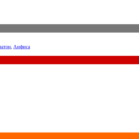
латон
,
Анфиса