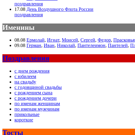
поздравления
17.08
День Воздушного Флота России
поздравления
Именины
08.08
Ермолай
,
Игнат
,
Моисей
,
Сергей
,
Федор
,
Прасковья
09.08
Герман
,
Иван
,
Николай
,
Пантелеимон
,
Пантелей
,
П
Поздравления
с днем рождения
с юбилеем
на свадьбу
с годовщиной свадьбы
с рождением сына
с рождением дочери
по именам женщинам
по именам мужчинам
прикольные
короткие
Тосты