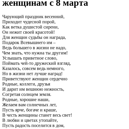
женщинам с 8 марта
Чарующий праздник весенний,
Приходит чудесной порой,
Как ветка душистой сирени,
Он нежит своей красотой!
Для женщин судьбы он награда,
Подарок Всевышнего им –
Ведь большего в жизни не надо,
Чем знать, что нужна ты другим!
Услышать приветное слово,
Поймать чей-то дружеский взгляд,
Казалось, совсем ведь немного,
Но в жизни нет лучше наград!
Приветствуют женщин сердечно
Родные, коллеги, друзья
И дарит им вешнюю нежность,
Согретая солнцем земля.
Родные, хорошие наши,
Желаем вам солнечных лет,
Пусть ярче, богаче и краше,
В честь женщины станет весь свет!
В любви и цветах утопайте,
Пусть радость поселится в дом,