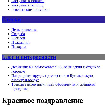
частушки к юбилею
частушки про тещу
деревенские частушки
Статьи
День рождения
Свадьба
Юбилей
Праздники
Подарки
Блог и интересности
Девичник в Подмосковье: SPA, баня, ужин и отдых за
городом
Патриаршие пруды: путешествие в Булгаковскую
Москву и вокруг
Тренды гендер-пати: идеи оформления и сценария
праздника
Красивое поздравление