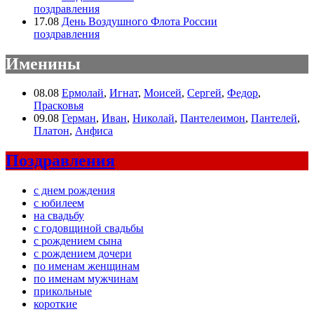
поздравления
17.08
День Воздушного Флота России
поздравления
Именины
08.08
Ермолай
,
Игнат
,
Моисей
,
Сергей
,
Федор
,
Прасковья
09.08
Герман
,
Иван
,
Николай
,
Пантелеимон
,
Пантелей
,
Платон
,
Анфиса
Поздравления
с днем рождения
с юбилеем
на свадьбу
с годовщиной свадьбы
с рождением сына
с рождением дочери
по именам женщинам
по именам мужчинам
прикольные
короткие