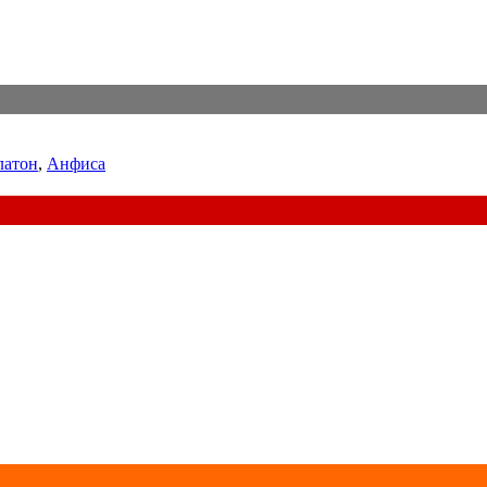
латон
,
Анфиса