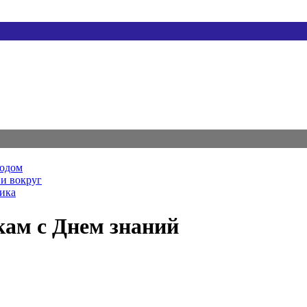
родом
и вокруг
ника
кам с Днем знаний