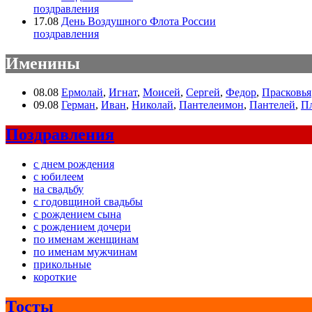
поздравления
17.08
День Воздушного Флота России
поздравления
Именины
08.08
Ермолай
,
Игнат
,
Моисей
,
Сергей
,
Федор
,
Прасковья
09.08
Герман
,
Иван
,
Николай
,
Пантелеимон
,
Пантелей
,
П
Поздравления
с днем рождения
с юбилеем
на свадьбу
с годовщиной свадьбы
с рождением сына
с рождением дочери
по именам женщинам
по именам мужчинам
прикольные
короткие
Тосты