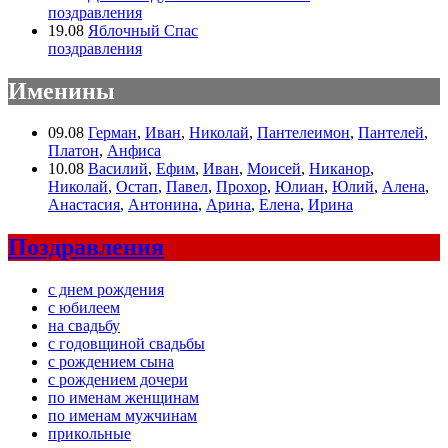
поздравления
19.08
Яблочный Спас
поздравления
Именины
09.08
Герман
,
Иван
,
Николай
,
Пантелеимон
,
Пантелей
,
Платон
,
Анфиса
10.08
Василий
,
Ефим
,
Иван
,
Моисей
,
Никанор
,
Николай
,
Остап
,
Павел
,
Прохор
,
Юлиан
,
Юлий
,
Алена
,
Анастасия
,
Антонина
,
Арина
,
Елена
,
Ирина
Поздравления
с днем рождения
с юбилеем
на свадьбу
с годовщиной свадьбы
с рождением сына
с рождением дочери
по именам женщинам
по именам мужчинам
прикольные