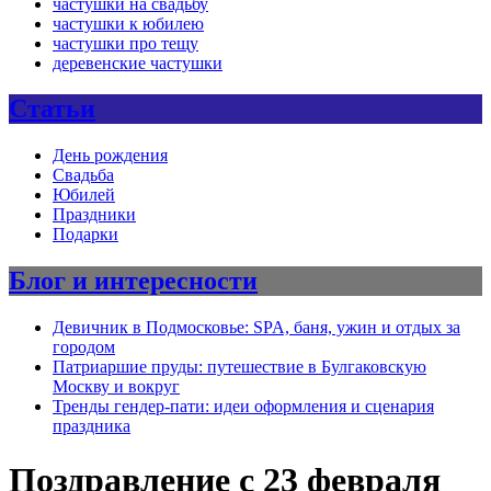
частушки на свадьбу
частушки к юбилею
частушки про тещу
деревенские частушки
Статьи
День рождения
Свадьба
Юбилей
Праздники
Подарки
Блог и интересности
Девичник в Подмосковье: SPA, баня, ужин и отдых за
городом
Патриаршие пруды: путешествие в Булгаковскую
Москву и вокруг
Тренды гендер-пати: идеи оформления и сценария
праздника
Поздравление с 23 февраля