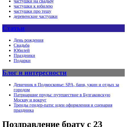
частушки на свадьбу
частушки к юбилею
частушки про тещу
деревенские частушки
Статьи
День рождения
Свадьба
Юбилей
Праздники
Подарки
Блог и интересности
Девичник в Подмосковье: SPA, баня, ужин и отдых за
городом
Патриаршие пруды: путешествие в Булгаковскую
Москву и вокруг
Тренды гендер-пати: идеи оформления и сценария
праздника
Поздравление брату с 23