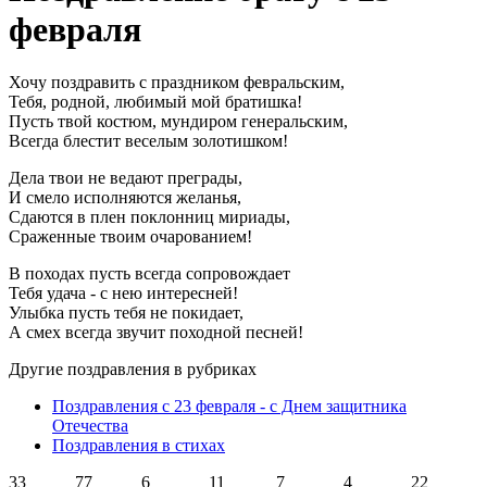
февраля
Хочу поздравить с праздником февральским,
Тебя, родной, любимый мой братишка!
Пусть твой костюм, мундиром генеральским,
Всегда блестит веселым золотишком!
Дела твои не ведают преграды,
И смело исполняются желанья,
Сдаются в плен поклонниц мириады,
Сраженные твоим очарованием!
В походах пусть всегда сопровождает
Тебя удача - с нею интересней!
Улыбка пусть тебя не покидает,
А смех всегда звучит походной песней!
Другие поздравления в рубриках
Поздравления с 23 февраля - с Днем защитника
Отечества
Поздравления в стихах
33
77
6
11
7
4
22