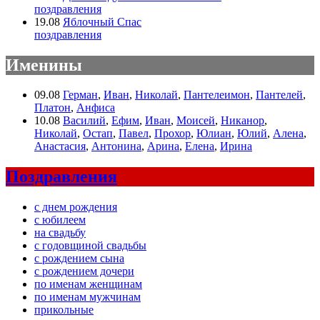
поздравления
19.08
Яблочный Спас
поздравления
Именины
09.08
Герман
,
Иван
,
Николай
,
Пантелеимон
,
Пантелей
,
Платон
,
Анфиса
10.08
Василий
,
Ефим
,
Иван
,
Моисей
,
Никанор
,
Николай
,
Остап
,
Павел
,
Прохор
,
Юлиан
,
Юлий
,
Алена
,
Анастасия
,
Антонина
,
Арина
,
Елена
,
Ирина
Поздравления
с днем рождения
с юбилеем
на свадьбу
с годовщиной свадьбы
с рождением сына
с рождением дочери
по именам женщинам
по именам мужчинам
прикольные