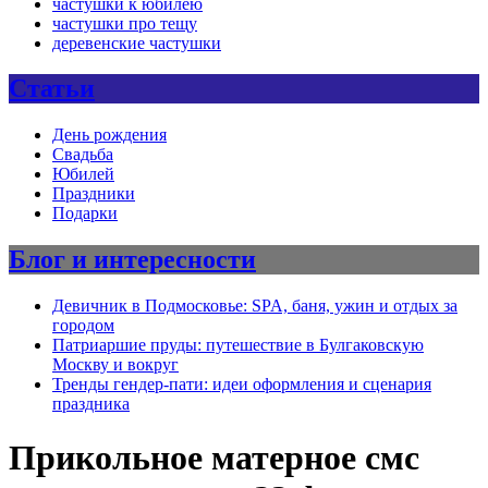
частушки к юбилею
частушки про тещу
деревенские частушки
Статьи
День рождения
Свадьба
Юбилей
Праздники
Подарки
Блог и интересности
Девичник в Подмосковье: SPA, баня, ужин и отдых за
городом
Патриаршие пруды: путешествие в Булгаковскую
Москву и вокруг
Тренды гендер-пати: идеи оформления и сценария
праздника
Прикольное матерное смс