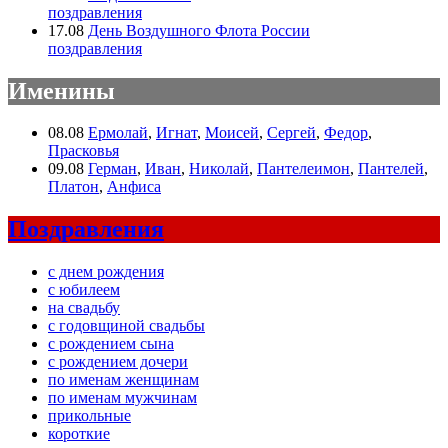
поздравления
17.08
День Воздушного Флота России
поздравления
Именины
08.08
Ермолай
,
Игнат
,
Моисей
,
Сергей
,
Федор
,
Прасковья
09.08
Герман
,
Иван
,
Николай
,
Пантелеимон
,
Пантелей
,
Платон
,
Анфиса
Поздравления
с днем рождения
с юбилеем
на свадьбу
с годовщиной свадьбы
с рождением сына
с рождением дочери
по именам женщинам
по именам мужчинам
прикольные
короткие