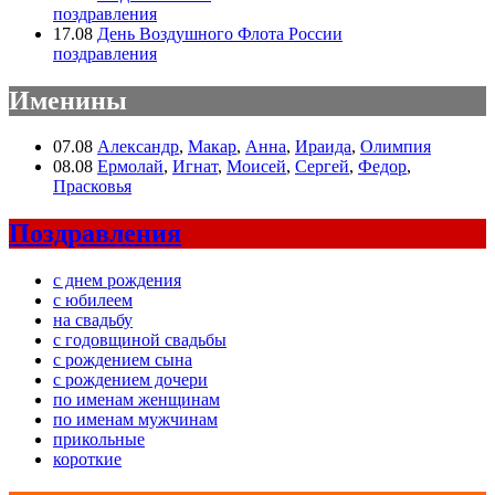
поздравления
17.08
День Воздушного Флота России
поздравления
Именины
07.08
Александр
,
Макар
,
Анна
,
Ираида
,
Олимпия
08.08
Ермолай
,
Игнат
,
Моисей
,
Сергей
,
Федор
,
Прасковья
Поздравления
с днем рождения
с юбилеем
на свадьбу
с годовщиной свадьбы
с рождением сына
с рождением дочери
по именам женщинам
по именам мужчинам
прикольные
короткие