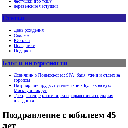
частушки про тещу
деревенские частушки
Статьи
День рождения
Свадьба
Юбилей
Праздники
Подарки
Блог и интересности
Девичник в Подмосковье: SPA, баня, ужин и отдых за
городом
Патриаршие пруды: путешествие в Булгаковскую
Москву и вокруг
Тренды гендер-пати: идеи оформления и сценария
праздника
Поздравление с юбилеем 45
лет