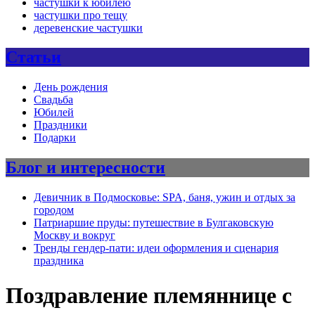
частушки к юбилею
частушки про тещу
деревенские частушки
Статьи
День рождения
Свадьба
Юбилей
Праздники
Подарки
Блог и интересности
Девичник в Подмосковье: SPA, баня, ужин и отдых за
городом
Патриаршие пруды: путешествие в Булгаковскую
Москву и вокруг
Тренды гендер-пати: идеи оформления и сценария
праздника
Поздравление племяннице с