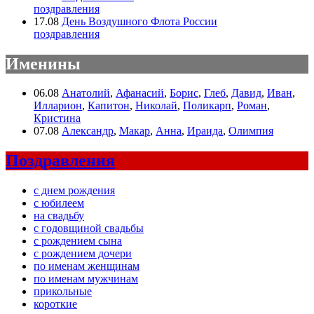
поздравления
17.08
День Воздушного Флота России
поздравления
Именины
06.08
Анатолий
,
Афанасий
,
Борис
,
Глеб
,
Давид
,
Иван
,
Илларион
,
Капитон
,
Николай
,
Поликарп
,
Роман
,
Кристина
07.08
Александр
,
Макар
,
Анна
,
Ираида
,
Олимпия
Поздравления
с днем рождения
с юбилеем
на свадьбу
с годовщиной свадьбы
с рождением сына
с рождением дочери
по именам женщинам
по именам мужчинам
прикольные
короткие