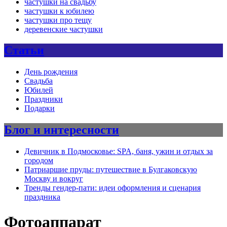
частушки на свадьбу
частушки к юбилею
частушки про тещу
деревенские частушки
Статьи
День рождения
Свадьба
Юбилей
Праздники
Подарки
Блог и интересности
Девичник в Подмосковье: SPA, баня, ужин и отдых за
городом
Патриаршие пруды: путешествие в Булгаковскую
Москву и вокруг
Тренды гендер-пати: идеи оформления и сценария
праздника
Фотоаппарат