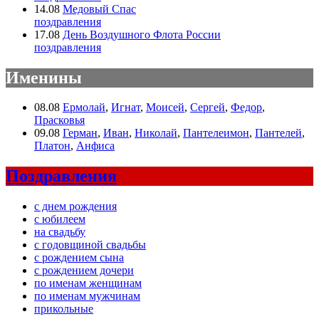
14.08
Медовый Спас
поздравления
17.08
День Воздушного Флота России
поздравления
Именины
08.08
Ермолай
,
Игнат
,
Моисей
,
Сергей
,
Федор
,
Прасковья
09.08
Герман
,
Иван
,
Николай
,
Пантелеимон
,
Пантелей
,
Платон
,
Анфиса
Поздравления
с днем рождения
с юбилеем
на свадьбу
с годовщиной свадьбы
с рождением сына
с рождением дочери
по именам женщинам
по именам мужчинам
прикольные