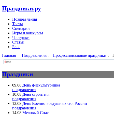
Праздники.ру
Поздравления
Тосты
Сценарии
Игры и конкурсы
Частушки
Статьи
Блог
Главная
←
Поздравления
←
Профессиональные праздники
←
Праздники
09.08
День физкультурника
поздравления
10.08
День строителя
поздравления
12.08
День Военно-воздушных сил России
поздравления
14.08
Медовый Спас