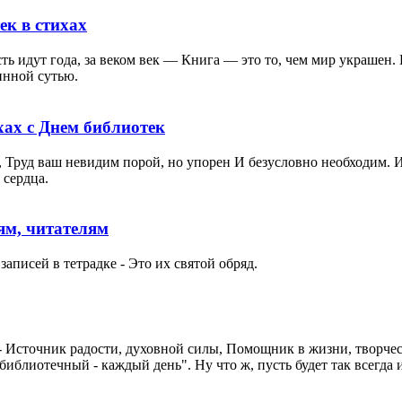
ек в стихах
 идут года, за веком век — Книга — это то, чем мир украшен. 
инной сутью.
хах с Днем библиотек
 Труд ваш невидим порой, но упорен И безусловно необходим. 
 сердца.
ям, читателям
записей в тетрадке - Это их святой обряд.
- Источник радости, духовной силы, Помощник в жизни, творческ
библиотечный - каждый день". Ну что ж, пусть будет так всегда 