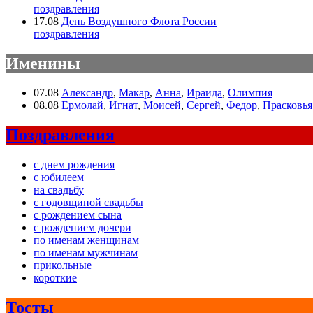
поздравления
17.08
День Воздушного Флота России
поздравления
Именины
07.08
Александр
,
Макар
,
Анна
,
Ираида
,
Олимпия
08.08
Ермолай
,
Игнат
,
Моисей
,
Сергей
,
Федор
,
Прасковья
Поздравления
с днем рождения
с юбилеем
на свадьбу
с годовщиной свадьбы
с рождением сына
с рождением дочери
по именам женщинам
по именам мужчинам
прикольные
короткие
Тосты