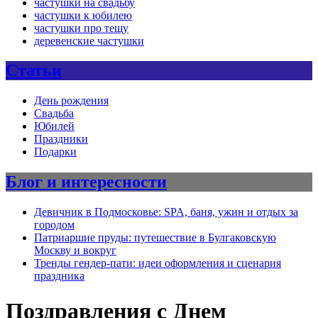
частушки на свадьбу
частушки к юбилею
частушки про тещу
деревенские частушки
Статьи
День рождения
Свадьба
Юбилей
Праздники
Подарки
Блог и интересности
Девичник в Подмосковье: SPA, баня, ужин и отдых за
городом
Патриаршие пруды: путешествие в Булгаковскую
Москву и вокруг
Тренды гендер-пати: идеи оформления и сценария
праздника
Поздравления с Днем