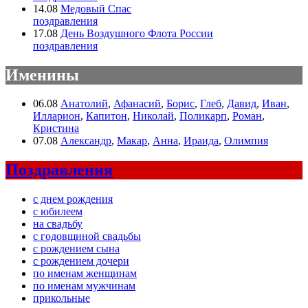
14.08
Медовый Спас
поздравления
17.08
День Воздушного Флота России
поздравления
Именины
06.08
Анатолий
,
Афанасий
,
Борис
,
Глеб
,
Давид
,
Иван
,
Илларион
,
Капитон
,
Николай
,
Поликарп
,
Роман
,
Кристина
07.08
Александр
,
Макар
,
Анна
,
Ираида
,
Олимпия
Поздравления
с днем рождения
с юбилеем
на свадьбу
с годовщиной свадьбы
с рождением сына
с рождением дочери
по именам женщинам
по именам мужчинам
прикольные