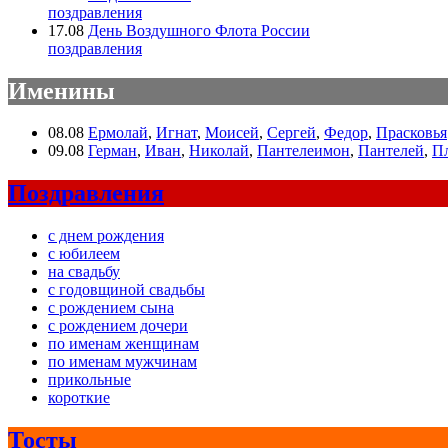
поздравления
17.08
День Воздушного Флота России
поздравления
Именины
08.08
Ермолай
,
Игнат
,
Моисей
,
Сергей
,
Федор
,
Прасковья
09.08
Герман
,
Иван
,
Николай
,
Пантелеимон
,
Пантелей
,
П
Поздравления
с днем рождения
с юбилеем
на свадьбу
с годовщиной свадьбы
с рождением сына
с рождением дочери
по именам женщинам
по именам мужчинам
прикольные
короткие
Тосты