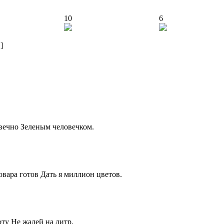
10
6
]
 вечно Зеленым человечком.
овара готов Дать я миллион цветов.
оту Не жалей на литр.