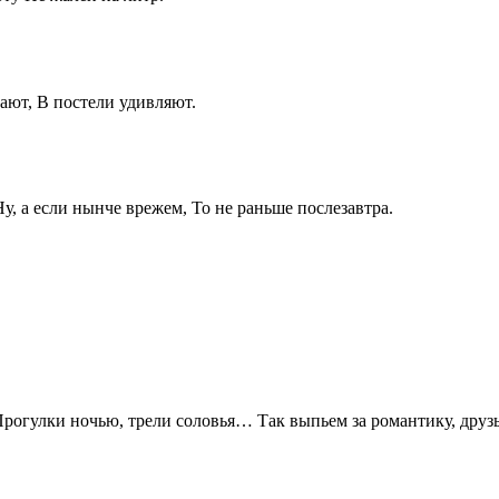
ают, В постели удивляют.
у, а если нынче врежем, То не раньше послезавтра.
Прогулки ночью, трели соловья… Так выпьем за романтику, друзь