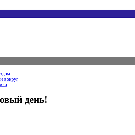
родом
и вокруг
ника
новый день!