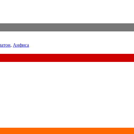
латон
,
Анфиса